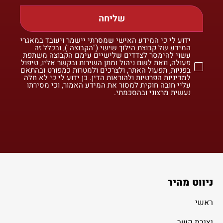
שליחה
ידוע לי כי המידע האישי שמסרתי יישמר ויעובד במאגרי
המידע של קבוצת הילוך שישי ("הקבוצה"), ובכלל זה
עשוי להימסר לצדדים שלישיים עימם הקבוצה משתפת
פעולה, וזאת לשם ניהול ומתן השירות ובקשר אליו, טיפול
בפניות, תפעול האתר, ולצרכים ולמטרות כמפורט ובהתאם
למדיניות הפרטיות ולהוראות הדין. כן ידוע לי כי לא חלה
עליי חובה חוקית למסור את המידע האמור, וכי מסירתו
נעשית מרצוני ובהסכמתי.
ניווט מהיר
ראשי
יצירת קשר