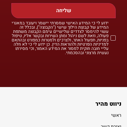
שליחה
ידוע לי כי המידע האישי שמסרתי יישמר ויעובד במאגרי
המידע של קבוצת הילוך שישי ("הקבוצה"), ובכלל זה
עשוי להימסר לצדדים שלישיים עימם הקבוצה משתפת
פעולה, וזאת לשם ניהול ומתן השירות ובקשר אליו, טיפול
בפניות, תפעול האתר, ולצרכים ולמטרות כמפורט ובהתאם
למדיניות הפרטיות ולהוראות הדין. כן ידוע לי כי לא חלה
עליי חובה חוקית למסור את המידע האמור, וכי מסירתו
נעשית מרצוני ובהסכמתי.
ניווט מהיר
ראשי
יצירת קשר