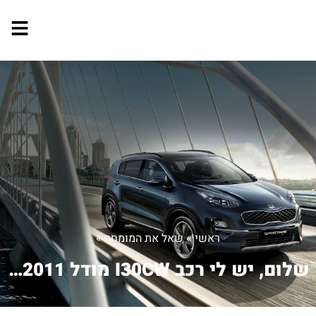
ראשי
»
שאל את המומחה
»
שלום, יש לי רכב I30CW מודל 2011 עם ...