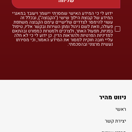
שליחה
ידוע לי כי המידע האישי שמסרתי יישמר ויעובד במאגרי
המידע של קבוצת הילוך שישי ("הקבוצה"), ובכלל זה
עשוי להימסר לצדדים שלישיים עימם הקבוצה משתפת
פעולה, וזאת לשם ניהול ומתן השירות ובקשר אליו, טיפול
בפניות, תפעול האתר, ולצרכים ולמטרות כמפורט ובהתאם
למדיניות הפרטיות ולהוראות הדין. כן ידוע לי כי לא חלה
עליי חובה חוקית למסור את המידע האמור, וכי מסירתו
נעשית מרצוני ובהסכמתי.
ניווט מהיר
ראשי
יצירת קשר