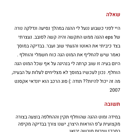
שאלה
היי לפני כשבוע ננעל לי ההגה במהלך נסיעה ונדלקה נורה
של eps ההגה ממש התקשה והיה קשה לסובב. נעצרתי
בצד כיביתי את האוטו והנעתי שוב ועבר. בבדיקה במוסך
נאמר שיש להחליף את המוט הגה כוח חשמלי והוחלף .
היום בעיה זו שוב קרתה לי בנהיגה על אף שכל המוט הגה
הוחלף. נכון לעכשיו במוסך לא מצליחים לעלות על הבעיה,
מה זה יכול להיות?? תודה :) סוג הרכב הוא יונדאי אקסנט
2007
תשובה
במידה ומוט ההגה שהוחלף תקין וההחלפה בוצעה בצורה
מקצועית ע"פ הוראות היצרן, ישנו צורך בבדיקה מקיפה
במרכז שירות מורשה יבואן.