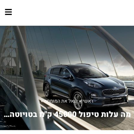
ראשי
»
שאל את המומחה
»
מה עלות טיפול 45000 ק"מ בטויוטה קורול...