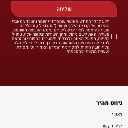
שליחה
ידוע לי כי המידע האישי שמסרתי יישמר ויעובד במאגרי
המידע של קבוצת הילוך שישי ("הקבוצה"), ובכלל זה
עשוי להימסר לצדדים שלישיים עימם הקבוצה משתפת
פעולה, וזאת לשם ניהול ומתן השירות ובקשר אליו, טיפול
בפניות, תפעול האתר, ולצרכים ולמטרות כמפורט ובהתאם
למדיניות הפרטיות ולהוראות הדין. כן ידוע לי כי לא חלה
עליי חובה חוקית למסור את המידע האמור, וכי מסירתו
נעשית מרצוני ובהסכמתי.
ניווט מהיר
ראשי
יצירת קשר