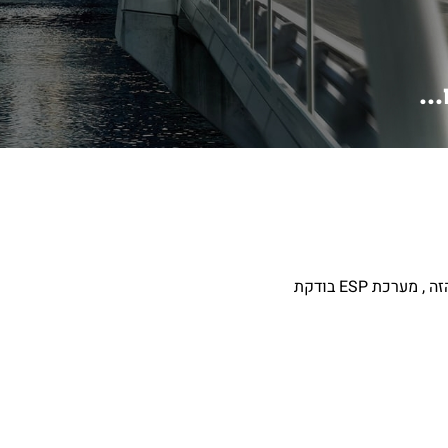
חדשה. לאחר מס' שבועות החלתי לשמוע קול הדומה למכה על פח לאחר ההנעה במהירות של כ 30 קמ"ש. במוסך טענו שככה זה ברכב הזה , מערכת ESP בודקת