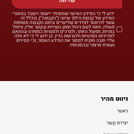
שליחה
ידוע לי כי המידע האישי שמסרתי יישמר ויעובד במאגרי
המידע של קבוצת הילוך שישי ("הקבוצה"), ובכלל זה
עשוי להימסר לצדדים שלישיים עימם הקבוצה משתפת
פעולה, וזאת לשם ניהול ומתן השירות ובקשר אליו, טיפול
בפניות, תפעול האתר, ולצרכים ולמטרות כמפורט ובהתאם
למדיניות הפרטיות ולהוראות הדין. כן ידוע לי כי לא חלה
עליי חובה חוקית למסור את המידע האמור, וכי מסירתו
נעשית מרצוני ובהסכמתי.
ניווט מהיר
ראשי
יצירת קשר