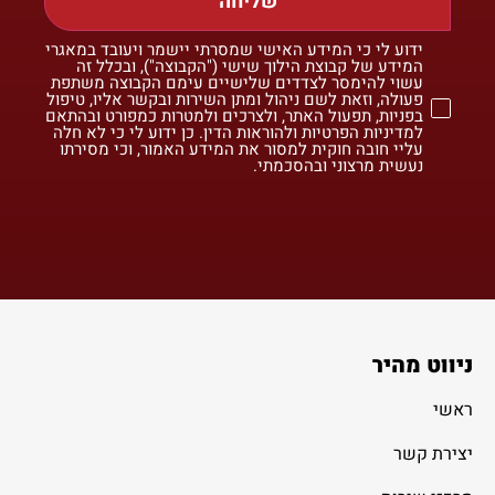
שליחה
ידוע לי כי המידע האישי שמסרתי יישמר ויעובד במאגרי
המידע של קבוצת הילוך שישי ("הקבוצה"), ובכלל זה
עשוי להימסר לצדדים שלישיים עימם הקבוצה משתפת
פעולה, וזאת לשם ניהול ומתן השירות ובקשר אליו, טיפול
בפניות, תפעול האתר, ולצרכים ולמטרות כמפורט ובהתאם
למדיניות הפרטיות ולהוראות הדין. כן ידוע לי כי לא חלה
עליי חובה חוקית למסור את המידע האמור, וכי מסירתו
נעשית מרצוני ובהסכמתי.
ניווט מהיר
ראשי
יצירת קשר