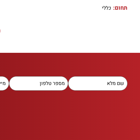
תחום:
כללי