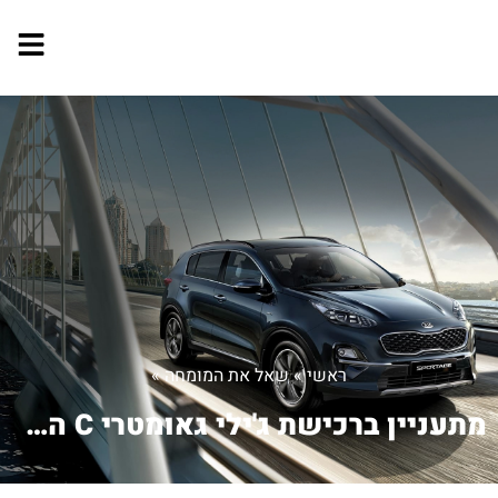
ראשי
»
שאל את המומחה
»
מתעניין ברכישת ג'ילי גאומטרי C החדשה....