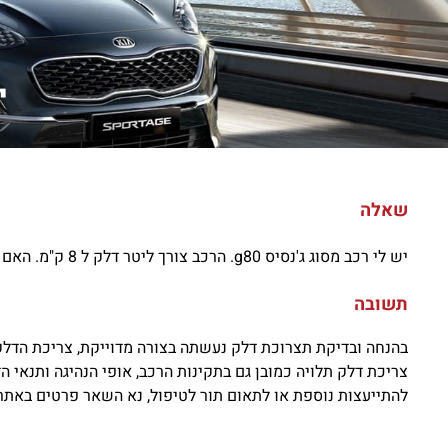
י
שאלה
יש לי רכב מסוג ג'נסיס g80. הרכב צורך ליטר דלק ל 8 ק"מ. האם מדובר בתקלה או שצריכת הדלק סבירה?
תשובה
בהנחה ובדיקת תצרוכת דלק נעשתה בצורה מדוייקת, צריכת הדלק סבירה. צריכ
צריכת דלק תלויה כמובן גם בתקינות הרכב, אופי הנהיגה ותנאי הד
להתייעצות נוספת או לתאום תור לטיפול, נא השאר פרטים באתר ונציג הילוך שישי s