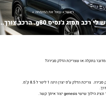
ראשי
»
שאל את המומחה
»
ש לי רכב מסוג ג'נסיס g80. הרכב צורך...
ת הדלק ע"פ יצרן הינה 1 ליטר ל 8.5 ק"מ.
רך.
genesi יצור איתך קשר.