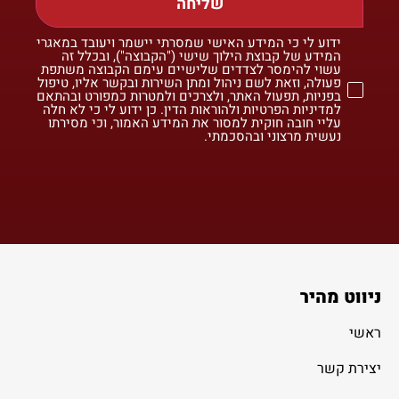
שליחה
ידוע לי כי המידע האישי שמסרתי יישמר ויעובד במאגרי
המידע של קבוצת הילוך שישי ("הקבוצה"), ובכלל זה
עשוי להימסר לצדדים שלישיים עימם הקבוצה משתפת
פעולה, וזאת לשם ניהול ומתן השירות ובקשר אליו, טיפול
בפניות, תפעול האתר, ולצרכים ולמטרות כמפורט ובהתאם
למדיניות הפרטיות ולהוראות הדין. כן ידוע לי כי לא חלה
עליי חובה חוקית למסור את המידע האמור, וכי מסירתו
נעשית מרצוני ובהסכמתי.
ניווט מהיר
ראשי
יצירת קשר