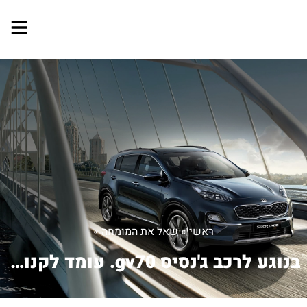
ראשי
»
שאל את המומחה
»
בנוגע לרכב ג'נסיס gv70. עומד לקנות את...