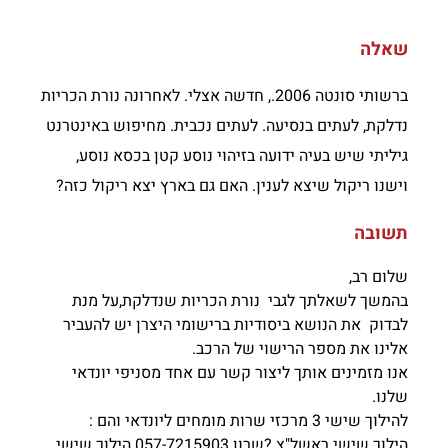
שאלה
ברשותי סונטה 2006., חדשה אצלי. לאחרונה נורת הכריות
נדלקת, לעתים בנסיעה. לעתים נכבית. מחיפוש באינטרנט
גיליתי שיש בעיה ידועה בזיהוי נוסע קטן בכסא נוסע,
וישנו ריקול שיצא לענין. האם גם בארץ יצא ריקול כזה?
תשובה
שלום רב,
בהמשך לשאלתך לגבי נורת הכריות שנדלקת,על מנת
לבדוק את הנושא ביסודיות ברישומי היצרן יש להעביר
אלינו את מספר הרישוי של הרכב.
אנו מזמינים אותך ליצור קשר עם אחד מסניפי יונדאי
שלנו.
להילוך שישי 3 מרכזי שרות מומחים ליונדאי והם :
הילוך שישי ראשל"צ ?שרון 057-7215903 הילוך שישי