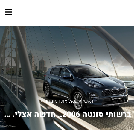
ראשי
»
שאל את המומחה
»
ברשותי סונטה 2006., חדשה אצלי. לאחרונ...