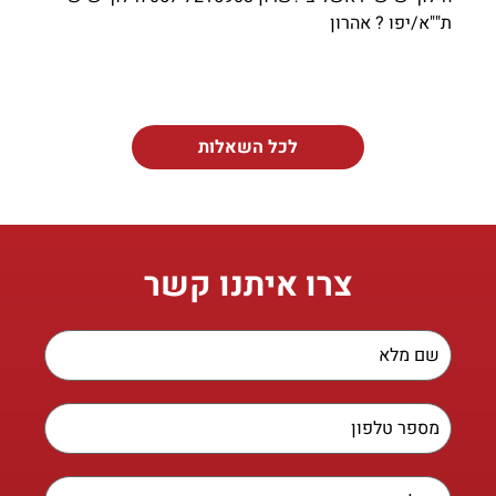
ת""א/יפו ? אהרון
לכל השאלות
צרו איתנו קשר