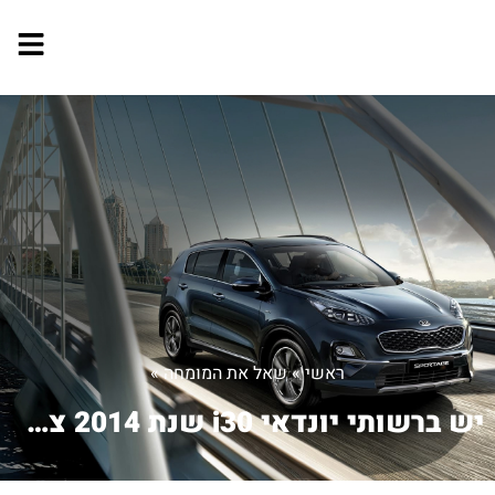
ראשי
»
שאל את המומחה
»
יש ברשותי יונדאי i30 שנת 2014 צד אחד ...