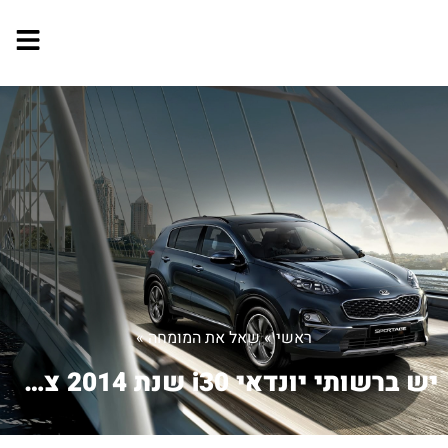
ראשי
»
שאל את המומחה
»
יש ברשותי יונדאי i30 שנת 2014 צד אחד ...