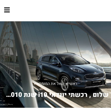
ראשי
»
שאל את המומחה
»
שלום , רכשתי יונדאי i10 שנת 2010 כשנס...