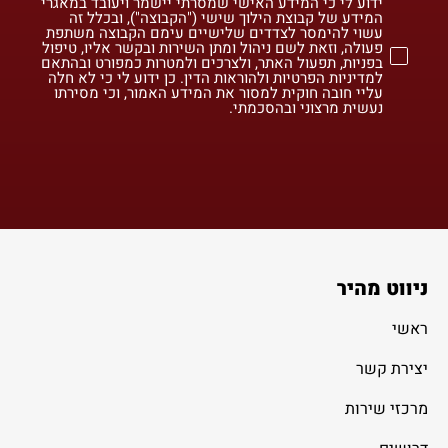
ידוע לי כי המידע האישי שמסרתי יישמר ויעובד במאגרי
המידע של קבוצת הילוך שישי ("הקבוצה"), ובכלל זה
עשוי להימסר לצדדים שלישיים עימם הקבוצה משתפת
פעולה, וזאת לשם ניהול ומתן השירות ובקשר אליו, טיפול
בפניות, תפעול האתר, ולצרכים ולמטרות כמפורט ובהתאם
למדיניות הפרטיות ולהוראות הדין. כן ידוע לי כי לא חלה
עליי חובה חוקית למסור את המידע האמור, וכי מסירתו
נעשית מרצוני ובהסכמתי.
ניווט מהיר
ראשי
יצירת קשר
מרכזי שירות