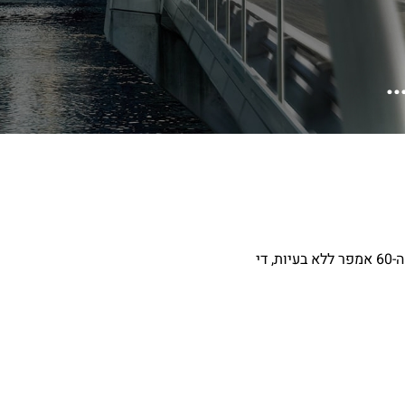
.
לפני זמן מה המצבר ברכב התרוקן, בשל השארת הפנסים דולקים בטעות (הרבה שעות, עד שהמצבר נגמר לגמרי)., המצבר ברכב בסביבות ה-60 אמפר ללא בעיות, די