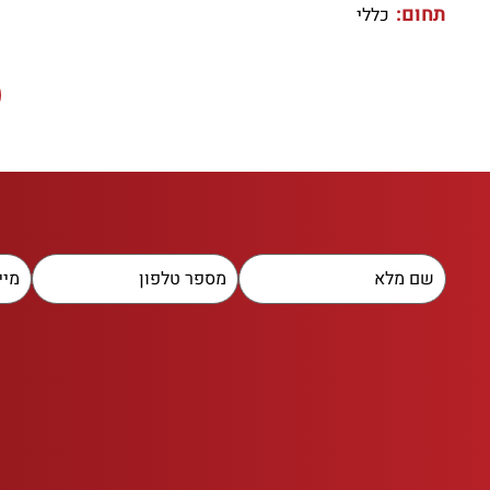
תחום:
כללי