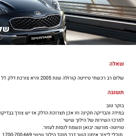
שלו
שאלה
שלום רב רכשתי טיויטה קורולה שנת 2005 והיא צורכת דלק 1ל 8 האים זה תקין או שיש בעיה. אודה לכם אים תעזרו לי תודה
תשובה
בוקר טוב
במידה והבדיקה תקינה וזו אכן תצרוכת הדלק אז יש צורך בבדיקה
למרכז השירות של הילוך שישי
טויוטה- מורשה יבואן ונשמח לנסות לעזור.
תוכלי ליצור איתנו קשר דרך מוקד הילוך שישי 1700-700-669