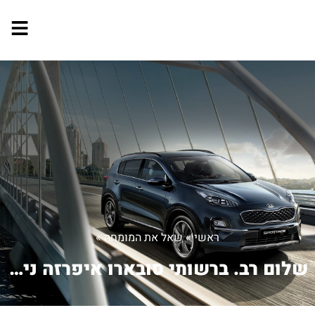
ראשי
»
שאל את המומחה
»
שלום רב. ברשותי סובארו איפרזה ניו איי...