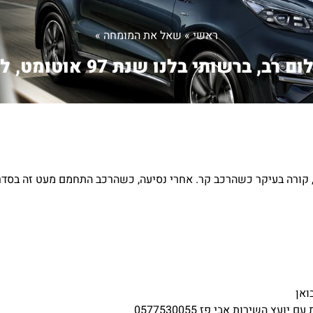
ראשי
»
שאל את המומחה
»
 רב, ברשותי בלנו שנת 97 אוטומט, ל...
ואן