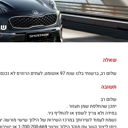
שלום
שאלה
שלום רב, ברשותי בלנו שנת 97 אוטומט, לעתים הרוורס לא נכנס, קורה בעיקר כשהרכב קר. אחרי נסיעה, כשהרכב התחמם מעט זה בסדר. מה יכולה להיות הבעיה?
תשובה
שלום רב
יתכן שהחלפת שמן תעזור .
במידה ולא צריך לשפץ או להחליף גיר.
נשמח לעמוד לשירותך במרכז השירות של הילוך שישי מורשה יב
ניתן ליצור קשר עם מוקד הילוך שישי 1-700-700-669 או ישירות עם יועץ השירות אבי פז 0577530055