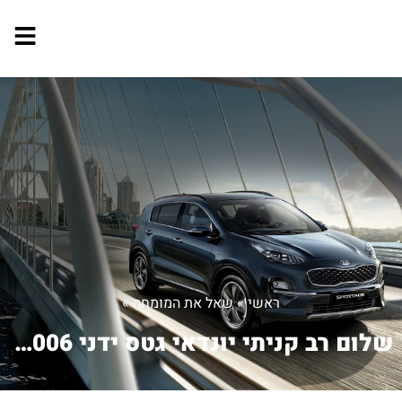
ראשי
»
שאל את המומחה
»
שלום רב קניתי יונדאי גטס ידני 2006 ע...