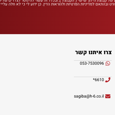
 של קבוצת הילוך שישי ("הקבוצה"), ובכלל זה עשוי להימסר לצדדים שלי
רט ובהתאם למדיניות הפרטיות ולהוראות הדין. כן ידוע לי כי לא חלה עליי
צרו איתנו קשר
053-7530096
6610*
sagiba@h-6.co.il