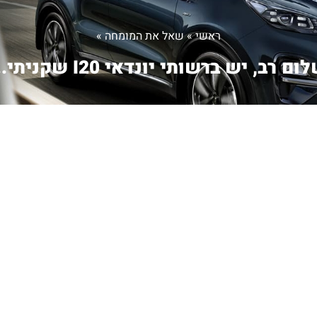
ראשי
»
שאל את המומחה
»
ום רב, יש ברשותי יונדאי I20 שקניתי...