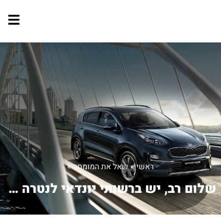
ראשי
»
שאל את המומחה
»
שלום רב, יש ברשותי יונדאי לנטרה 98 ו...