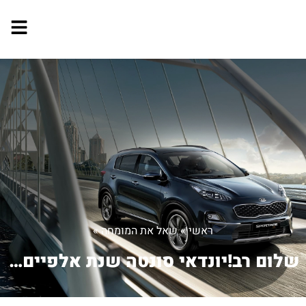
ראשי
»
שאל את המומחה
»
שלום רב!יונדאי סונטה שנת אלפיים,מודל ...