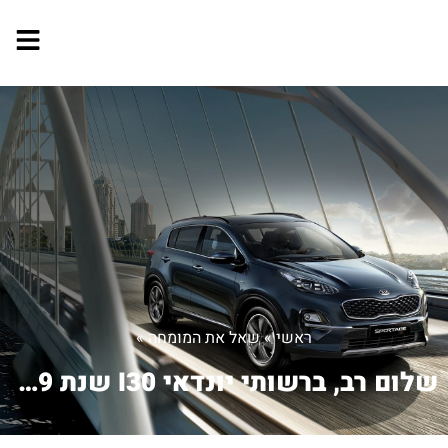
ראשי
»
שאל את המומחה
»
שלום רב, ברשותי יונדאי I30 שנת 2009,...