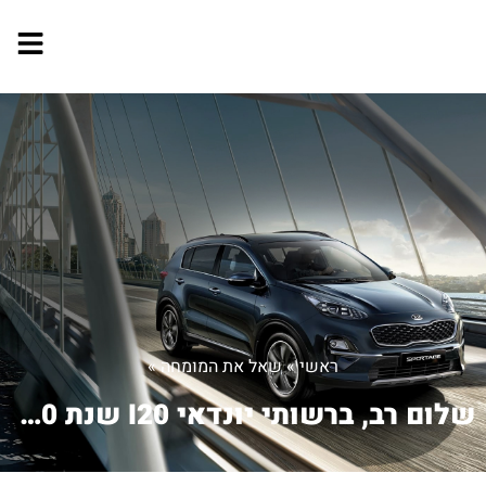
ראשי
»
שאל את המומחה
»
שלום רב, ברשותי יונדאי I20 שנת 200...