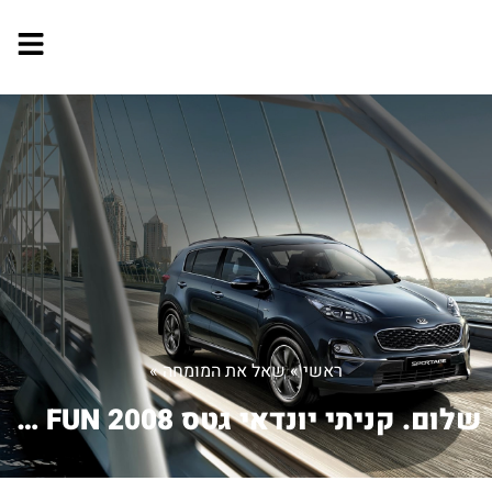
ראשי
»
שאל את המומחה
»
שלום. קניתי יונדאי גטס FUN 2008 רצית...