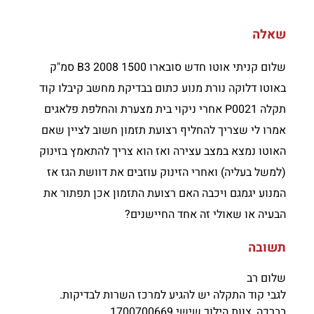
שאלה
שלום קניתי אוטו חדש סובארו B3 2008 1500 סמ"ק
באוטו דלוקה נורת מנוע כתום בבדיקת מחשב קיבלו קוד
תקלה P0021 אחרי ניקוי בית מצערת והחלפת פלאגים
אמרו לי שצריך להחליף רצועת תזמון חשוב לציין שאם
האוטו נמצא במצב עצירה ואז הוא צריך להתאמץ בזינוק
(למשל בעליה) ואחרי הזינוק עוזבים את דוושת הגז אז
המנוע יגמגם ויכבה האם רצועת התזמון אכן תפתור את
הבעיה או שאולי זה אחד החיישנים?
תשובה
שלום רב
לגבי קוד התקלה יש להגיע למרכז השרות לבדיקות.
בברכה, צוות הילוך שישי 1700700669