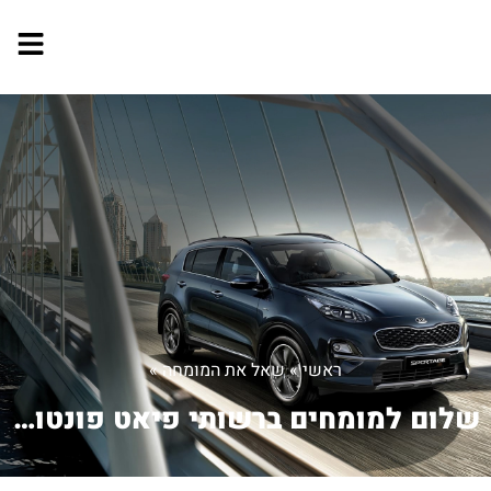
ראשי
»
שאל את המומחה
»
שלום למומחים ברשותי פיאט פונטו 96 בימ...