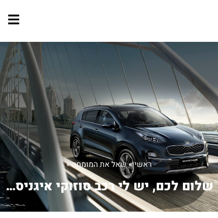
ראשי
»
שאל את המומחה
»
שלום לכם, יש לי רכב סוזוקי איגניס .את...