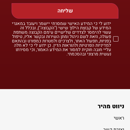
שליחה
ידוע לי כי המידע האישי שמסרתי יישמר ויעובד במאגרי
המידע של קבוצת הילוך שישי ("הקבוצה"), ובכלל זה
עשוי להימסר לצדדים שלישיים עימם הקבוצה משתפת
פעולה, וזאת לשם ניהול ומתן השירות ובקשר אליו, טיפול
בפניות, תפעול האתר, ולצרכים ולמטרות כמפורט ובהתאם
למדיניות הפרטיות ולהוראות הדין. כן ידוע לי כי לא חלה
עליי חובה חוקית למסור את המידע האמור, וכי מסירתו
נעשית מרצוני ובהסכמתי.
ניווט מהיר
ראשי
יצירת קשר