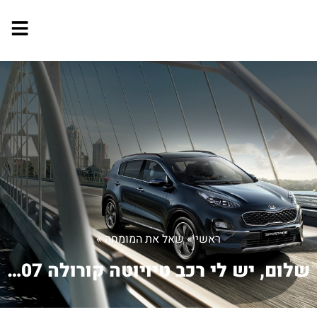
ראשי
»
שאל את המומחה
»
שלום, יש לי רכב טיויוטה קורולה 2007 י...