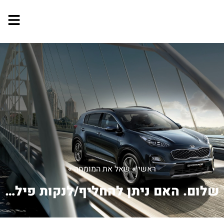
ראשי
»
שאל את המומחה
»
שלום. האם ניתן להחליף/לנקות פילטר מזג...