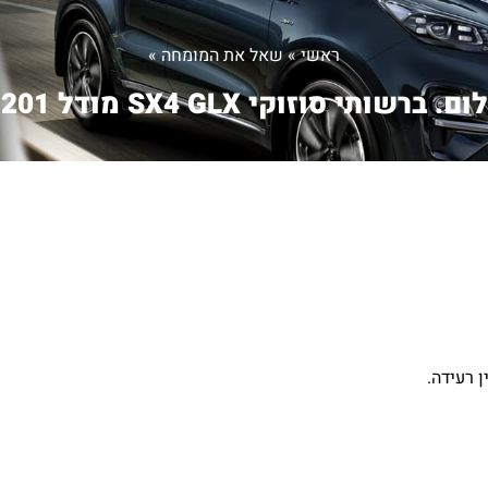
ראשי
»
שאל את המומחה
»
. ברשותי סוזוקי SX4 GLX מודל 201...
 רעידה.