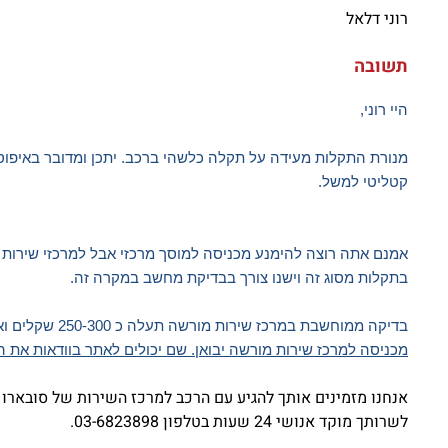
רוני דלאל
תשובה
היי רוני,
מנורת התקלות מעידה על תקלה כלשהי ברכב. יתכן ומדובר באיפוס ת
קטליטי למשל.
אמנם אתה רוצה להימנע מכניסה למוסך מרכזי אבל למרכזי שירות מו
בתקלות מסוג זה וישנו צורך בבדיקת מחשב במקרה זה.
בדיקה ממוחשבת במרכז שירות מורשה תעלה כ 250-300 שקלים ואם מדובר באיפוס תקלה בלבד /תכנות/אבחון תקלה, זהו הסכום שיגבה ממך ולכן
מכניסה למרכז שירות מורשה יבואן. שם יכולים לאתר בוודאות את 
אנחנו מזמינים אותך להגיע עם הרכב למרכז השירות של סובארו בכתובת דרך 
לשרותך מוקד אנושי 24 שעות בטלפון 03-6823898.