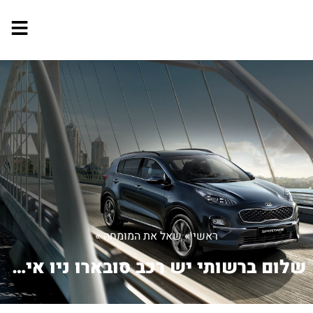
ראשי
»
שאל את המומחה
»
שלום ברשותי יש רכב סובארו ניו איג 200...