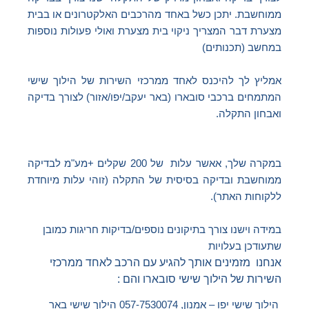
ממוחשבת. יתכן כשל באחד מהרכבים האלקטרונים או בבית
מצערת דבר המצריך ניקוי בית מצערת ואולי פעולות נוספות
במחשב (תכנותים)
אמליץ לך להיכנס לאחד ממרכזי השירות של הילוך שישי
המתמחים ברכבי סובארו (באר יעקב/יפו/אזור) לצורך בדיקה
ואבחון התקלה.
במקרה שלך, אאשר עלות של 200 שקלים +מע"מ לבדיקה
ממוחשבת ובדיקה בסיסית של התקלה (זוהי עלות מיוחדת
ללקוחות האתר).
במידה וישנו צורך בתיקונים נוספים/בדיקות חריגות כמובן
שתעודכן בעלויות
אנחנו מזמינים אותך להגיע עם הרכב לאחד ממרכזי
השירות של הילוך שישי סובארו והם :
הילוך שישי יפו – אמנון, 057-7530074 הילוך שישי באר