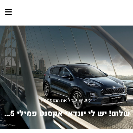
ראשי
»
שאל את המומחה
»
שלום! יש לי יונדאי אקסנט פמילי 2005,...