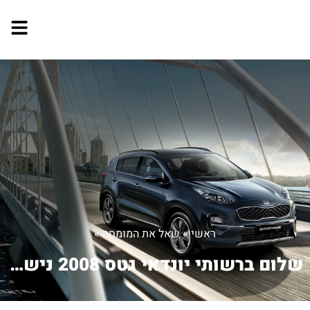
ראשי
»
שאל את המומחה
»
שלום ברשותי יונדאי גטס 2008 נישרפה ...