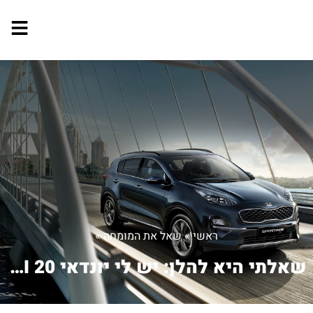
ראשי
»
שאל את המומחה
»
שאלתי היא להלן: יש לי יונדאי I 20 ואנ...