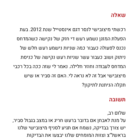
שאלה
רכשתי מיצובישי לנסר דגם אינסטייל שנת 2012. בעת
הפעלת המזגן נשמע רעש די חזק של נקישה כשהמדחס
נכנס לפעולה כעבור כמה שניות נישמע רעש חלש של
ניתוק ושוב כעבור עשר שניות רעש נקישה של כניסת
המדחס לעבודה וחוזר חלילה. נאמר לי שזה ככה בכל רכבי
מיצובישי אבל זה לא נראה לי. האם זה סביר או שיש
תקלה הניתנת לתיקון?
תשובה
שלום רב,
על מנת לאבחן אם בדובר ברעש חריג או במצב בגבול סביר,
יש צורך בבדיקה, נשמח אם תגיע לסניף מיצובישי שלנו
בראשל"צ וצוות המומחים שלנו יבצעו את הבדיקות