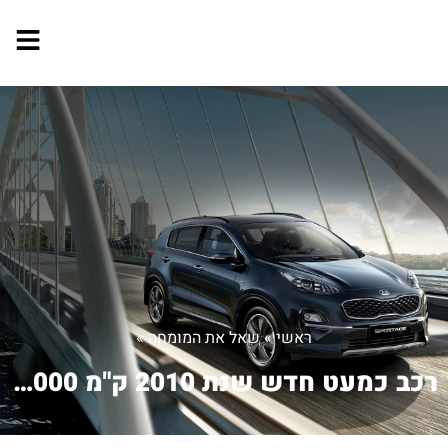
ראשי
»
שאל את המומחה
»
רכב כמעט חדש שנת 2010 ק"מ 18000 . הבח...