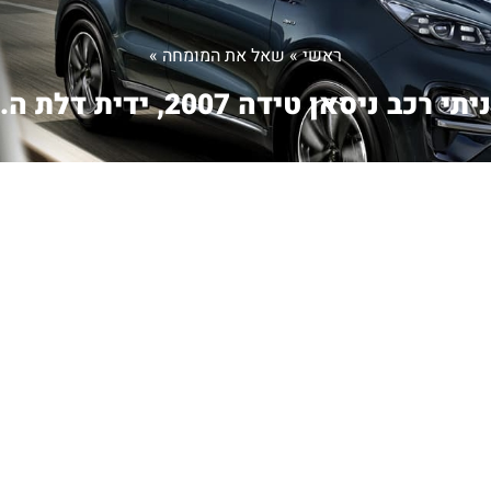
ראשי
»
שאל את המומחה
»
תי רכב ניסאן טידה 2007, ידית דלת ה...