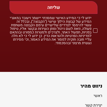
שליחה
ידוע לי כי המידע האישי שמסרתי יישמר ויעובד במאגרי
המידע של קבוצת הילוך שישי ("הקבוצה"), ובכלל זה
עשוי להימסר לצדדים שלישיים עימם הקבוצה משתפת
פעולה, וזאת לשם ניהול ומתן השירות ובקשר אליו, טיפול
בפניות, תפעול האתר, ולצרכים ולמטרות כמפורט ובהתאם
למדיניות הפרטיות ולהוראות הדין. כן ידוע לי כי לא חלה
עליי חובה חוקית למסור את המידע האמור, וכי מסירתו
נעשית מרצוני ובהסכמתי.
ניווט מהיר
ראשי
יצירת קשר