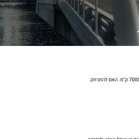
אני מעוניין לקנות I25 יד שנייה 2014 , בבדיקת האוטו ע"י סוכן הרכב, רשום על סעיף מנוע ראש מנוע פורק/ רעש חיצוני. הרכב עשה 70000 ק"מ. האם להתרחק