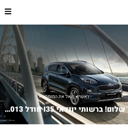
ראשי
»
שאל את המומחה
»
שלום! ברשותי יונדאי I35 מודל 2013. ...