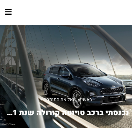
ראשי
»
שאל את המומחה
»
נכנסתי ברכב טויוטה קורולה שנת 2001. ה...